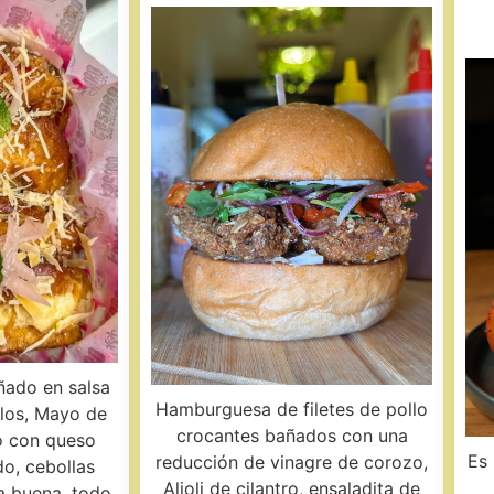
ñado en salsa
Hamburguesa de filetes de pollo
llos, Mayo de
crocantes bañados con una
o con queso
Es
reducción de vinagre de corozo,
o, cebollas
Alioli de cilantro, ensaladita de
a buena, todo