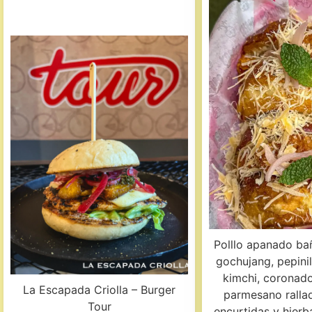
Polllo apanado ba
gochujang, pepini
kimchi, coronad
La Escapada Criolla – Burger
parmesano rallad
Tour
encurtidas y hierb