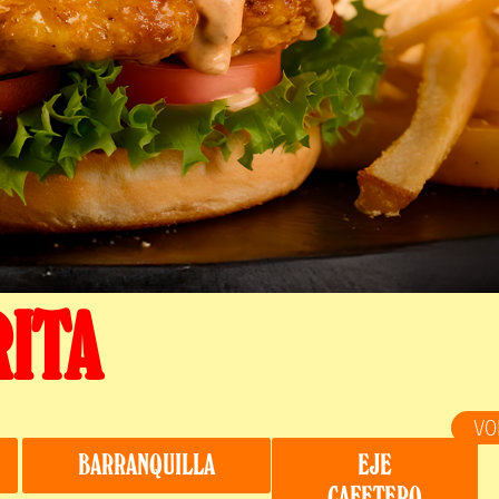
RITA
VO
BARRANQUILLA
EJE
CAFETERO