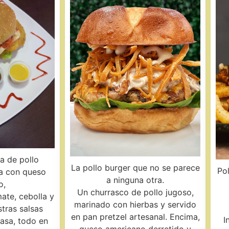
a de pollo
La pollo burger que no se parece
Po
a con queso
a ninguna otra.
o,
Un churrasco de pollo jugoso,
ate, cebolla y
marinado con hierbas y servido
tras salsas
en pan pretzel artesanal. Encima,
I
casa, todo en
queso americano derretido y