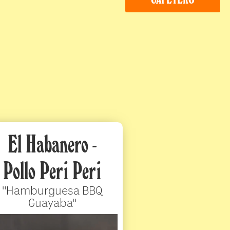
El Habanero -
Pollo Peri Peri
"Hamburguesa BBQ
Guayaba"