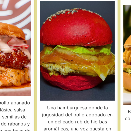
pollo apanado
Una hamburguesa donde la
ásica salsa
B
jugosidad del pollo adobado en
, semillas de
co
un delicado rub de hierbas
 de rábanos y
aromáticas, una vez puesta en
n una base de