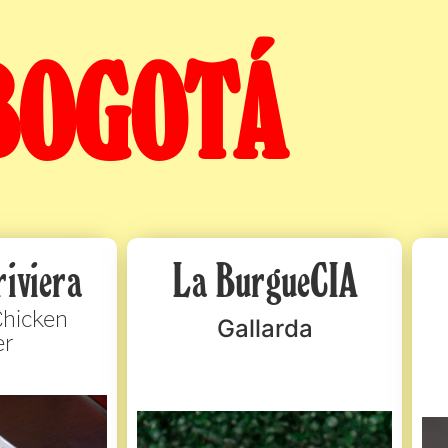
BOGOTÁ
riviera
La BurgueCIA
Chicken
Gallarda
er